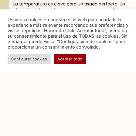
La temperatura es clave para un asado perfecto. Un
chuletón debe cocinarse a una temperatura alta
para sellar los jugos y obtener una corteza dorada.
Usamos cookies en nuestro sitio web para brindarle la
Utiliza un termómetro de cocina para medir con
experiencia más relevante recordando sus preferencias y
precisión el punto interno de la carne.
visitas repetidas. Haciendo click “Aceptar todo”, usted da
su consentimiento para el uso de TODAS las cookies. Sin
Cuándo y Cómo
embargo, puede visitar "Configuración de cookies" para
proporcionar un consentimiento controlado.
Salpimentar el Chuletón
Configurar cookies
Aceptar todo
Salpimentar el chuletón es esencial para realzar su
sabor. Lo ideal es salpimentar justo antes de cocinar
para evitar que la carne se deshidrate.
Controlar el Punto de la
Carne
Conocer el punto de cocción deseado es
fundamental. Los puntos van desde poco hecho a
bien hecho. Utiliza un termómetro de carne para un
resultado preciso.