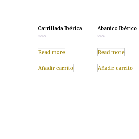
Carrillada Ibérica
Abanico Ibérico
Rated
Rated
0
0
out
out
Read more
Read more
of
of
5
5
Añadir carrito
Añadir carrito